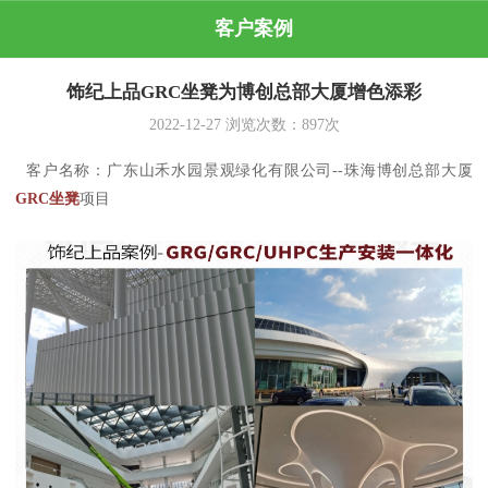
客户案例
饰纪上品GRC坐凳为博创总部大厦增色添彩
2022-12-27
浏览次数：
897
次
客户名称：广东山禾水园景观绿化有限公司--珠海博创总部大厦
GRC坐凳
项目