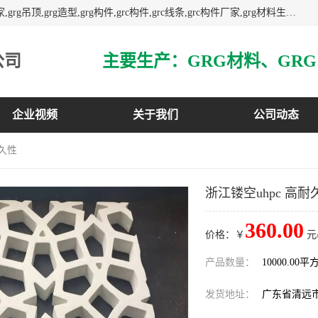
主营广东grg厂家,广东grc厂家,grg材料,grc材料,grg厂家,grc厂家,grg吊顶,grg造型,grg构件,grc构件,grc线条,grc构件厂家,grg材料生产厂家,grg材料定制,uhpc,uhpc厂家,uhpc外墙挂板,uhpc镂空幕墙板,3万平方厂房,如果您对我公司的产品服务感兴趣,请联系我们.
公司
企业视频
关于我们
公司动态
耐久性
浙江镂空uhpc 高耐
360.00
价格：￥
元
产品数量：
10000.00平
发货地址：
广东省清远