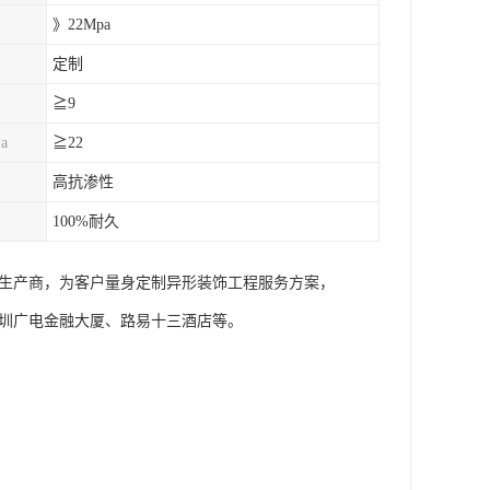
》22Mpa
定制
≧9
a
≧22
高抗渗性
100%耐久
PC生产商，为客户量身定制异形装饰工程服务方案，
、深圳广电金融大厦、路易十三酒店等。