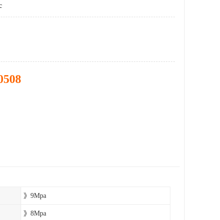
c
0508
》9Mpa
》8Mpa