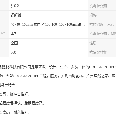
》0.2
抗弯拉强度
钢纤维
规格
40×40×160mm试件 ≧150 100×100×100mm试件≧120
抗拉强度，MPa
MPa
≧7
抗弯拉强度，MP
全国
性质
360
抗冻融性能
品建材科技有限公司是集研发、设计、生产、安装一体的GRG/GRC/UH
个中大型GRG/GRC/UHPC工程，服务，如海南海花岛、广州居然之家
混凝土特点：
强度高，抗冲击性好。
C早起强度发挥快，后期强度高。
密实度高、耐久性好。