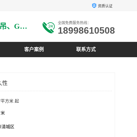
资质认证
全国免费服务热线：
主要生产：GRG材料、GRG吊、GRG构件、GRG线条、GRG艺术造型、GRG吊材料等
18998610508
客户案例
联系方式
久性
/平方米 起
方米
市清城区