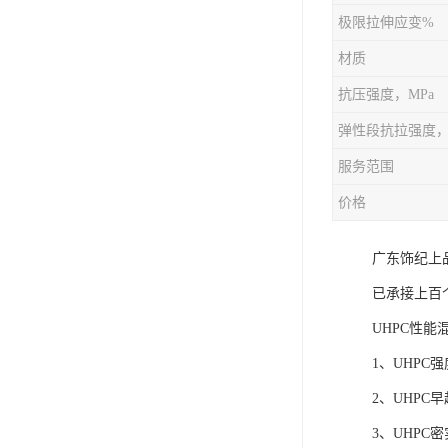
极限拉伸应变%
材质
抗压强度，MPa
弹性段抗拉强度，
服务范围
价格
广东饰纪上
已承接上百
UHPC性能
1、UHPC
2、UHP
3、UHPC