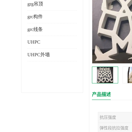
grg吊顶
grc构件
grc线条
UHPC
UHPC外墙
产品描述
抗压强度
弹性段抗拉强度