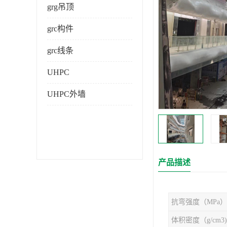
grg吊顶
grc构件
grc线条
UHPC
UHPC外墙
产品描述
抗弯强度（MPa）
体积密度（g/cm3)