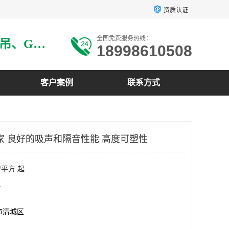
资质认证
全国免费服务热线：
主要生产：GRG材料、GRG吊、GRG构件、GRG线条、GRG艺术造型、GRG吊材料等
18998610508
客户案例
联系方式
厂家 良好的吸声和隔音性能 高度可塑性
/平方 起
方
市清城区