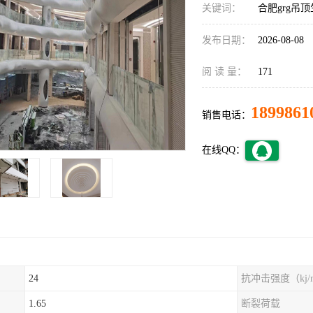
关键词：
合肥grg吊
发布日期：
2026-08-08
阅 读 量：
171
1899861
销售电话：
在线QQ：
24
抗冲击强度（kj/
1.65
断裂荷载