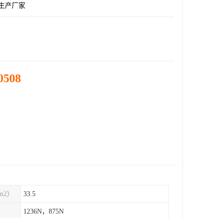
顶生产厂家
0508
m2）
33.5
1236N，875N