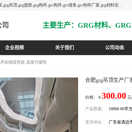
主营广东grg厂家,广东grc厂家,grg材料,grc材料,grg厂家,grc厂家,grg吊顶,grg造型,grg构件,grc构件,grc线条,grc构件厂家,grg材料生产厂家,grg材料定制,uhpc,uhpc厂家,uhpc外墙挂板,uhpc镂空幕墙板,3万平方厂房,如果您对我公司的产品服务感兴趣,请联系我们.
公司
企业视频
关于我们
公司动态
的吸声和隔音性能 高度可塑性
合肥grg吊顶生产
300.00
价格：￥
元
产品数量：
10000.00平
发货地址：
广东省清远