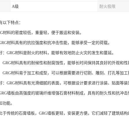
A级
耐火极限
具有以下特点：
GRG材料的密度较低，重量轻，便于搬运和安装。
度：GRG材料具有的抗拉强度和抗冲击性能，能够承受一定的荷载。
性能好：GRG材料是耐火的材料，能够有效地防止火灾的发生和蔓延。
性强：GRG材料具有的耐候性和耐腐蚀性，能够长时间保持其良好的外观和性
性好：GRG材料易于加工和成型，可以根据需要进行切割、雕刻、打孔等加工
效果好：GRG材料具有光滑细腻的表面，可根据设计要求进行涂装、贴面等
性：GRG墙板由高强度的玻璃纤维增强石膏材料制成，具有的耐久性和抗冲
和功能。
：相比于传统的石膏墙板，GRG墙板更轻，安装更方便。它们减轻了建筑结