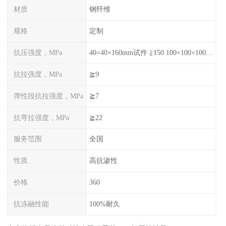
材质
钢纤维
规格
定制
抗压强度，MPa
40×40×160mm试件 ≧150 100×100×100mm试件≧120
抗拉强度，MPa
≧9
弹性段抗拉强度，MPa
≧7
抗弯拉强度，MPa
≧22
服务范围
全国
性质
高抗渗性
价格
360
抗冻融性能
100%耐久