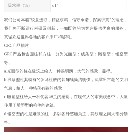
吸水率（%）
≤14
我们公司本着“锐意进取，精益求精，信守承诺，探索求真”的理念，
我们将不断进行科研及创新，一如既往的为客户提供优良的服务，
真诚欢迎世界各地的客户来厂和咨询。
GRC产品描述：
GRC产品包含圆柱和方柱，分为光面型；线条型；雕塑型；镂空型
等。
a.光面型的柱在建筑上给人一种很明朗，大气的感觉，显得。
b.线条型柱其特有的罗马柱般的装饰线简洁明快，流露出古老的文明
气息，给人一种错落有致的感觉；
c.雕塑型柱给人一种优容华贵的感觉，在现代人的审美观念中，大量
使用了雕塑型的构件的建筑。
d.镂空型的柱是难做的柱，多以各种艺雕为主，其纹理之间大部分镂
空。