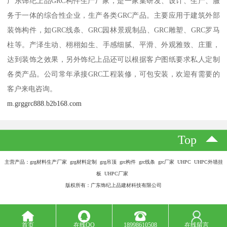
广东饰纪上品GRC构件生产厂家，是一家集研发、设计、生产、服
务于一体的综合性企业，生产各类GRC产品。主要应用于建筑外部
装饰构件，如GRC线条、GRC园林景观制品、GRC雕塑、GRC罗马
柱等。产泽生动、栩栩如生、手感细腻、平滑、外观雅致、庄重，
达到装饰之效果，另外饰纪上品还可以根据客户图纸要求私人定制
各类产品。公司常年承接GRC工程装修，可包安装，欢迎有需要的
客户来电咨询。
m.grggrc888.b2b168.com
Top
主营产品：grg材料生产厂家 grg材料定制 grg吊顶 grc构件 grc线条 grc厂家 UHPC UHPC外墙挂
板 UHPC厂家
版权所有：广东饰纪上品建材科技有限公司
首页
在线QQ
18998610508
在线留言