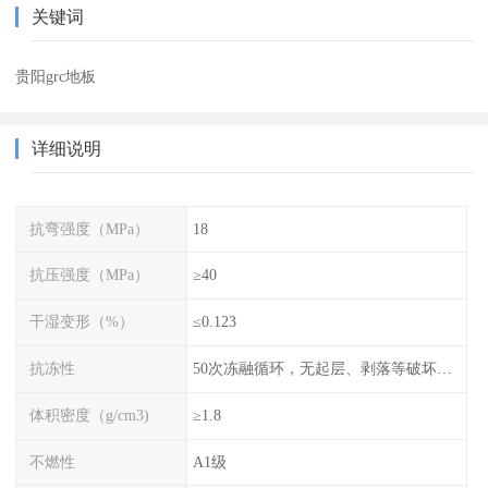
关键词
贵阳grc地板
详细说明
抗弯强度（MPa）
18
抗压强度（MPa）
≥40
干湿变形（%）
≤0.123
抗冻性
50次冻融循环，无起层、剥落等破坏现象
体积密度（g/cm3)
≥1.8
不燃性
A1级