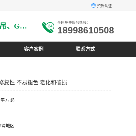
资质认证
全国免费服务热线：
主要生产：GRG材料、GRG吊、GRG构件、GRG线条、GRG艺术造型、GRG吊材料等
18998610508
客户案例
联系方式
可修复性 不易褪色 老化和破损
/平方 起
方
市清城区