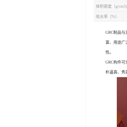
体积密度（g/cm3)
吸水率（%）
GRC制品
富、用途广
性。
GRC构件
朴逼真、秀