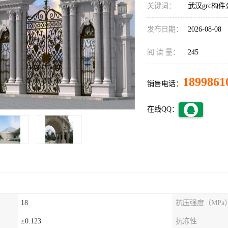
关键词：
武汉grc构
发布日期：
2026-08-08
阅 读 量：
245
1899861
销售电话：
在线QQ：
18
抗压强度（MPa
≤0.123
抗冻性