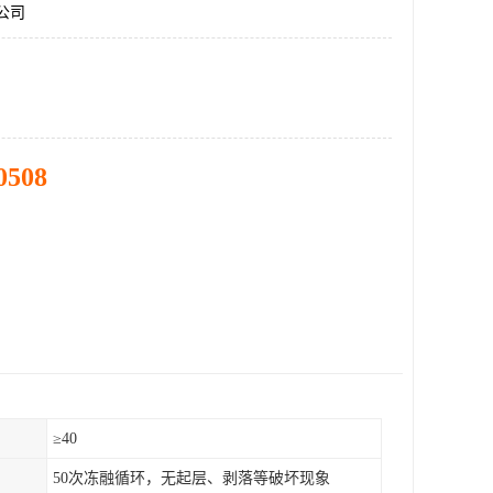
件公司
0508
）
≥40
50次冻融循环，无起层、剥落等破坏现象