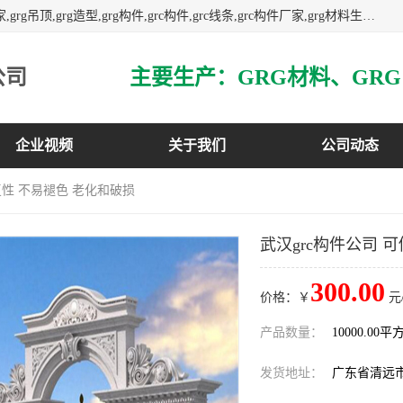
主营广东grg厂家,广东grc厂家,grg材料,grc材料,grg厂家,grc厂家,grg吊顶,grg造型,grg构件,grc构件,grc线条,grc构件厂家,grg材料生产厂家,grg材料定制,uhpc,uhpc厂家,uhpc外墙挂板,uhpc镂空幕墙板,3万平方厂房,如果您对我公司的产品服务感兴趣,请联系我们.
公司
企业视频
关于我们
公司动态
复性 不易褪色 老化和破损
武汉grc构件公司 
300.00
价格：￥
元
产品数量：
10000.00平
发货地址：
广东省清远