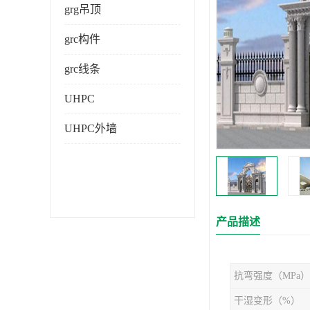
grg吊顶
grc构件
grc线条
UHPC
UHPC外墙
产品描述
抗弯强度（MPa）
干湿变形（%）