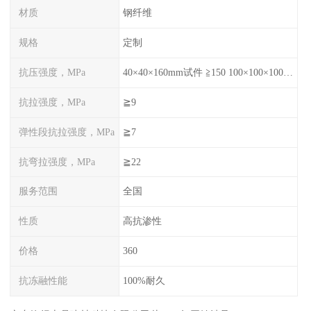
材质
钢纤维
规格
定制
抗压强度，MPa
40×40×160mm试件 ≧150 100×100×100mm试件≧120
抗拉强度，MPa
≧9
弹性段抗拉强度，MPa
≧7
抗弯拉强度，MPa
≧22
服务范围
全国
性质
高抗渗性
价格
360
抗冻融性能
100%耐久