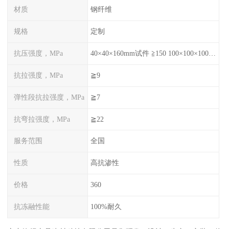
材质
钢纤维
规格
定制
抗压强度，MPa
40×40×160mm试件 ≧150 100×100×100mm试件≧120
抗拉强度，MPa
≧9
弹性段抗拉强度，MPa
≧7
抗弯拉强度，MPa
≧22
服务范围
全国
性质
高抗渗性
价格
360
抗冻融性能
100%耐久