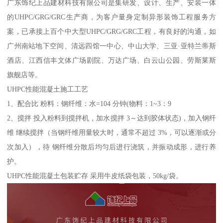
广东饰纪上品建材科技有限公司是集研发、设计、生产、安装一体
的UHPC/GRG/GRC生产商，为客户量身定制异形装饰工程服务方
案，已承接上百个中大型UHPC/GRG/GRC工程，有良好的沟通，如
广州南站地下空间、清远四馆一中心、中山大学、三亚·亚特兰蒂斯
酒店、江西信丰文体广场剧院、万达广场、白云山公园、劳斯莱斯
旗舰店等。
UHPC性能混凝土施工工艺
1、配合比 粉料：钢纤维：水=104 分钟(物料：1~3：9
2、搅拌 投入粉料到搅拌机，加水搅拌 3～达到胶体状态)，加入钢纤
维 继续搅拌（当钢纤维用量较大时，通常不超过 3%，可以逐渐或分
次加入），待 钢纤维分散后均匀后进行浇筑，并振动成形，进行养
护。
UHPC性能混凝土包装贮存 采用牛皮纸袋包装，50kg/袋。