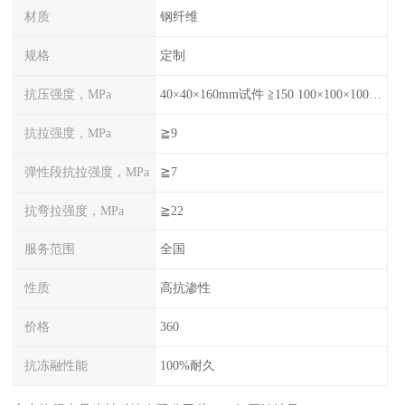
材质
钢纤维
规格
定制
抗压强度，MPa
40×40×160mm试件 ≧150 100×100×100mm试件≧120
抗拉强度，MPa
≧9
弹性段抗拉强度，MPa
≧7
抗弯拉强度，MPa
≧22
服务范围
全国
性质
高抗渗性
价格
360
抗冻融性能
100%耐久