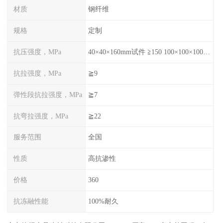
材质
钢纤维
规格
定制
抗压强度，MPa
40×40×160mm试件 ≧150 100×100×100mm试件≧120
抗拉强度，MPa
≧9
弹性段抗拉强度，MPa
≧7
抗弯拉强度，MPa
≧22
服务范围
全国
性质
高抗渗性
价格
360
抗冻融性能
100%耐久