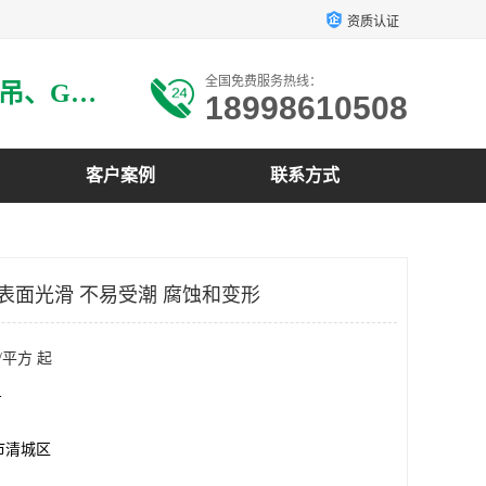
资质认证
全国免费服务热线：
主要生产：GRG材料、GRG吊、GRG构件、GRG线条、GRG艺术造型、GRG吊材料等
18998610508
客户案例
联系方式
 表面光滑 不易受潮 腐蚀和变形
/平方 起
方
市清城区