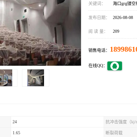
关键词：
海口grg镂
发布日期：
2026-08-08
阅 读 量：
209
1899861
销售电话：
在线QQ：
24
抗冲击强度（kj/
1.65
断裂荷载