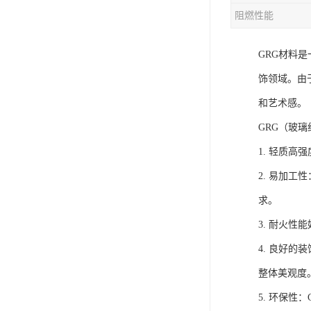
阻燃性能
GRG材料
饰领域。由
和艺术感。
GRG（玻
1. 轻质
2. 易加
求。
3. 耐火
4. 良好
整体美观度
5. 环保