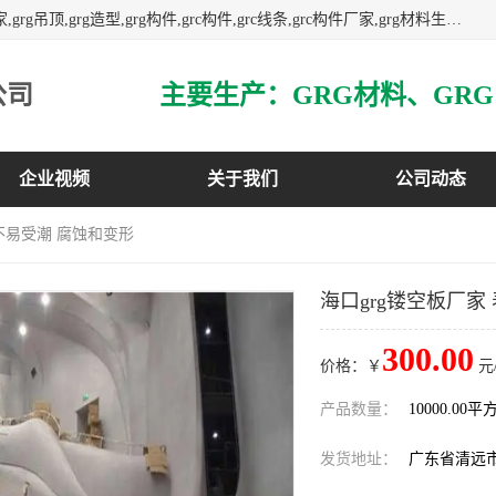
主营广东grg厂家,广东grc厂家,grg材料,grc材料,grg厂家,grc厂家,grg吊顶,grg造型,grg构件,grc构件,grc线条,grc构件厂家,grg材料生产厂家,grg材料定制,uhpc,uhpc厂家,uhpc外墙挂板,uhpc镂空幕墙板,3万平方厂房,如果您对我公司的产品服务感兴趣,请联系我们.
公司
企业视频
关于我们
公司动态
 不易受潮 腐蚀和变形
海口grg镂空板厂家
300.00
价格：￥
元
产品数量：
10000.00平
发货地址：
广东省清远