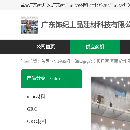
广东饰纪上品建材科技有限
公司首页
供应商机
当前位置：
首页
>
供应商机
> 海口grg镂空板厂家 表面光滑
产品分类
Product
uhpc材料
GRC
GRG材料