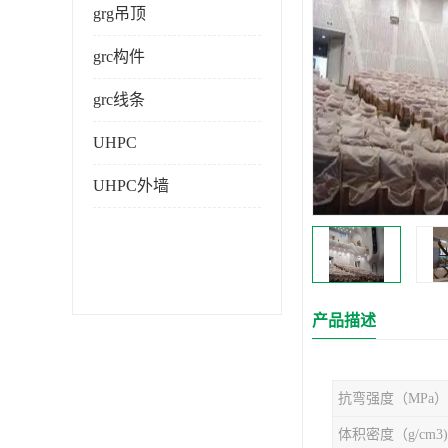
grg吊顶
grc构件
grc线条
UHPC
UHPC外墙
产品描述
抗弯强度（MPa）
体积密度（g/cm3)