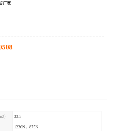
空板厂家
0508
m2）
33.5
1236N，875N