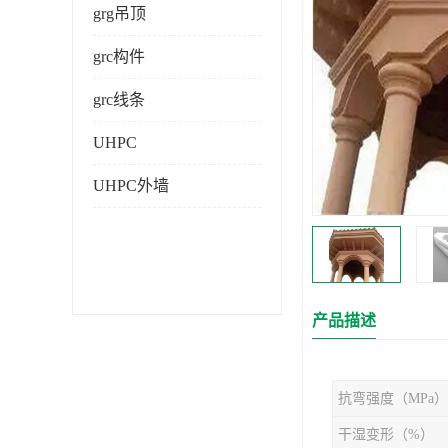
grg吊顶
grc构件
grc线条
UHPC
UHPC外墙
产品描述
抗弯强度（MPa）
干湿变形（%）