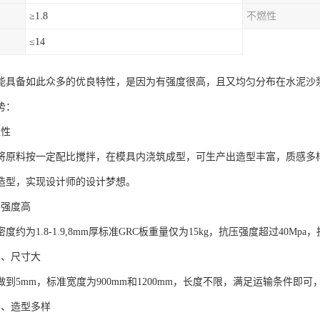
≥1.8
不燃性
≤14
以能具备如此众多的优良特性，是因为有强度很高，且又均匀分布在水泥沙
势：
塑性
是将原料按一定配比搅拌，在模具内浇筑成型，可生产出造型丰富，质感多
造型，实现设计师的设计梦想。
、强度高
密度约为1.8-1.9,8mm厚标准GRC板重量仅为15kg，抗压强度超过40M
术、尺寸大
做到5mm，标准宽度为900mm和1200mm，长度不限，满足运输条件即
富、造型多样