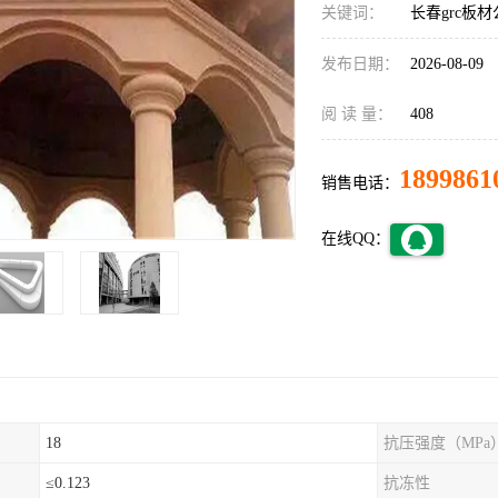
关键词：
长春grc板
发布日期：
2026-08-09
阅 读 量：
408
1899861
销售电话：
在线QQ：
18
抗压强度（MPa
≤0.123
抗冻性