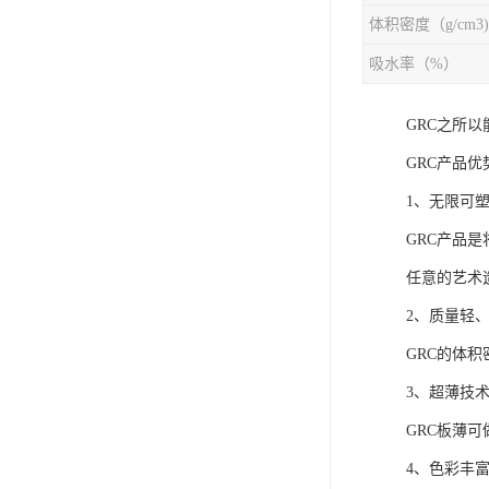
体积密度（g/cm3)
吸水率（%）
GRC之所
GRC产品优
1、无限可
GRC产品
任意的艺术
2、质量轻
GRC的体积
3、超薄技
GRC板薄可
4、色彩丰