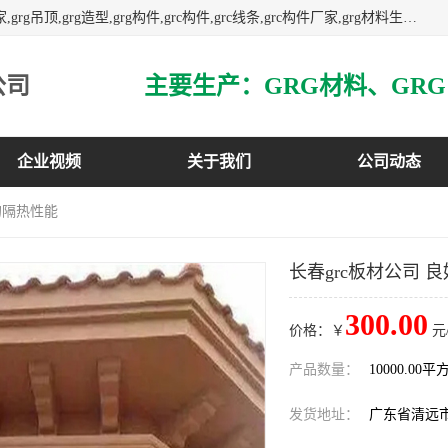
主营广东grg厂家,广东grc厂家,grg材料,grc材料,grg厂家,grc厂家,grg吊顶,grg造型,grg构件,grc构件,grc线条,grc构件厂家,grg材料生产厂家,grg材料定制,uhpc,uhpc厂家,uhpc外墙挂板,uhpc镂空幕墙板,3万平方厂房,如果您对我公司的产品服务感兴趣,请联系我们.
公司
企业视频
关于我们
公司动态
好的隔热性能
长春grc板材公司 
300.00
价格：￥
元
产品数量：
10000.00平
发货地址：
广东省清远