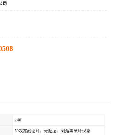
材公司
0508
）
≥40
50次冻融循环，无起层、剥落等破坏现象