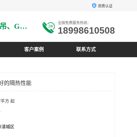
资质认证
全国免费服务热线：
主要生产：GRG材料、GRG吊、GRG构件、GRG线条、GRG艺术造型、GRG吊材料等
18998610508
客户案例
联系方式
良好的隔热性能
/平方 起
方
市清城区