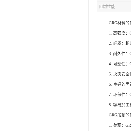
阻燃性能
GRG材料的
1. 高强
2. 轻质
3. 耐久
4. 可塑
5. 火灾
6. 良好
7. 环保
8. 容易
GRG吊顶
1. 美观