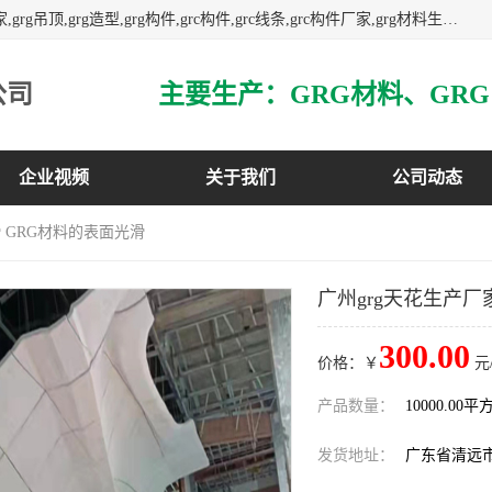
主营广东grg厂家,广东grc厂家,grg材料,grc材料,grg厂家,grc厂家,grg吊顶,grg造型,grg构件,grc构件,grc线条,grc构件厂家,grg材料生产厂家,grg材料定制,uhpc,uhpc厂家,uhpc外墙挂板,uhpc镂空幕墙板,3万平方厂房,如果您对我公司的产品服务感兴趣,请联系我们.
公司
企业视频
关于我们
公司动态
滑 GRG材料的表面光滑
广州grg天花生产厂
300.00
价格：￥
元
产品数量：
10000.00平
发货地址：
广东省清远