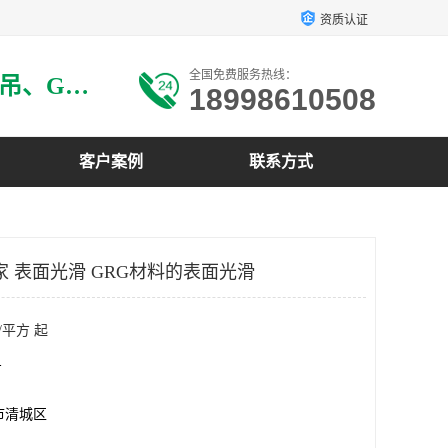
资质认证
全国免费服务热线：
主要生产：GRG材料、GRG吊、GRG构件、GRG线条、GRG艺术造型、GRG吊材料等
18998610508
客户案例
联系方式
家 表面光滑 GRG材料的表面光滑
/平方 起
方
市清城区