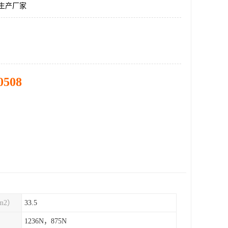
花生产厂家
0508
m2）
33.5
1236N，875N