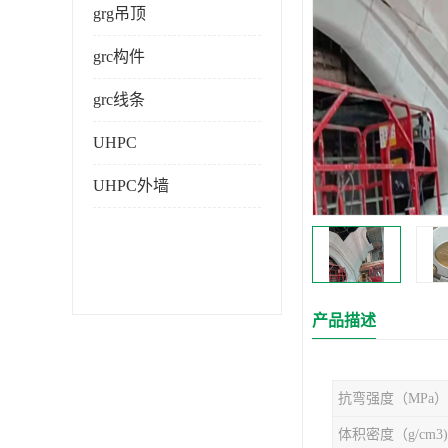
grg吊顶
grc构件
grc线条
UHPC
UHPC外墙
产品描述
抗弯强度（MPa）
体积密度（g/cm3)