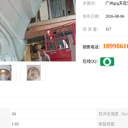
关键词：
广州grg天
发布日期：
2026-08-06
阅 读 量：
117
1899861
销售电话：
在线QQ：
24
抗冲击强度（kj/
1.65
断裂荷载