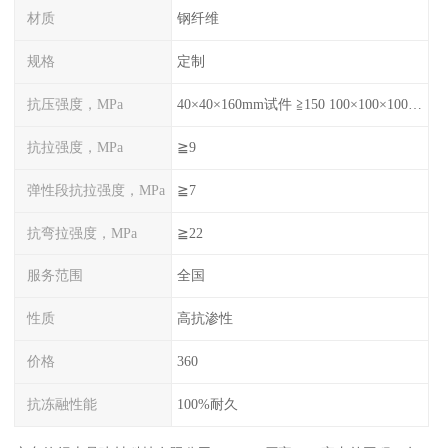
材质
钢纤维
规格
定制
抗压强度，MPa
40×40×160mm试件 ≧150 100×100×100mm试件≧120
抗拉强度，MPa
≧9
弹性段抗拉强度，MPa
≧7
抗弯拉强度，MPa
≧22
服务范围
全国
性质
高抗渗性
价格
360
抗冻融性能
100%耐久