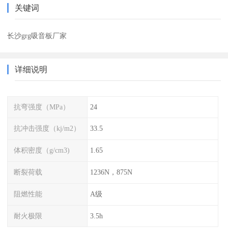
关键词
长沙grg吸音板厂家
详细说明
抗弯强度（MPa）
24
抗冲击强度（kj/m2）
33.5
体积密度（g/cm3)
1.65
断裂荷载
1236N，875N
阻燃性能
A级
耐火极限
3.5h