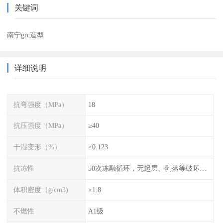
关键词
南宁grc造型
详细说明
抗弯强度（MPa）
18
抗压强度（MPa）
≥40
干湿变形（%）
≤0.123
抗冻性
50次冻融循环，无起层、剥落等破坏现象
体积密度（g/cm3)
≥1.8
不燃性
A1级