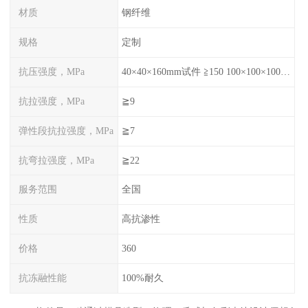
材质
钢纤维
规格
定制
抗压强度，MPa
40×40×160mm试件 ≧150 100×100×100mm试件≧120
抗拉强度，MPa
≧9
弹性段抗拉强度，MPa
≧7
抗弯拉强度，MPa
≧22
服务范围
全国
性质
高抗渗性
价格
360
抗冻融性能
100%耐久