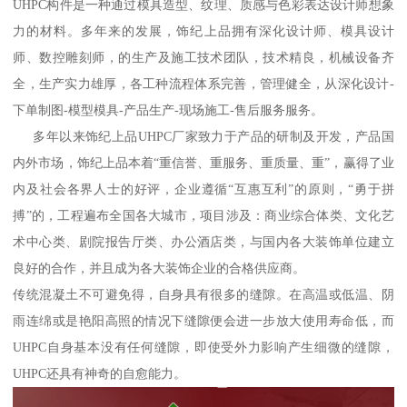
UHPC构件是一种通过模具造型、纹理、质感与色彩表达设计师想象
力的材料。多年来的发展，饰纪上品拥有深化设计师、模具设计
师、数控雕刻师，的生产及施工技术团队，技术精良，机械设备齐
全，生产实力雄厚，各工种流程体系完善，管理健全，从深化设计-
下单制图-模型模具-产品生产-现场施工-售后服务服务。
多年以来饰纪上品UHPC厂家致力于产品的研制及开发，产品国
内外市场，饰纪上品本着“重信誉、重服务、重质量、重”，赢得了业
内及社会各界人士的好评，企业遵循“互惠互利”的原则，“勇于拼
搏”的，工程遍布全国各大城市，项目涉及：商业综合体类、文化艺
术中心类、剧院报告厅类、办公酒店类，与国内各大装饰单位建立
良好的合作，并且成为各大装饰企业的合格供应商。
传统混凝土不可避免得，自身具有很多的缝隙。在高温或低温、阴
雨连绵或是艳阳高照的情况下缝隙便会进一步放大使用寿命低，而
UHPC自身基本没有任何缝隙，即使受外力影响产生细微的缝隙，
UHPC还具有神奇的自愈能力。