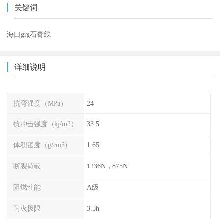
关键词
海口grg石膏线
详细说明
抗弯强度（MPa）
24
抗冲击强度（kj/m2）
33.5
体积密度（g/cm3)
1.65
断裂荷载
1236N，875N
阻燃性能
A级
耐火极限
3.5h