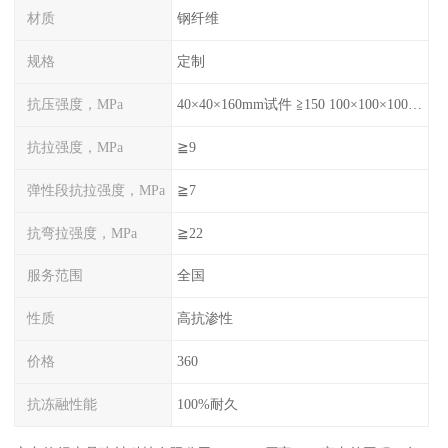
材质
钢纤维
规格
定制
抗压强度，MPa
40×40×160mm试件 ≧150 100×100×100mm试件≧120
抗拉强度，MPa
≧9
弹性段抗拉强度，MPa
≧7
抗弯拉强度，MPa
≧22
服务范围
全国
性质
高抗渗性
价格
360
抗冻融性能
100%耐久