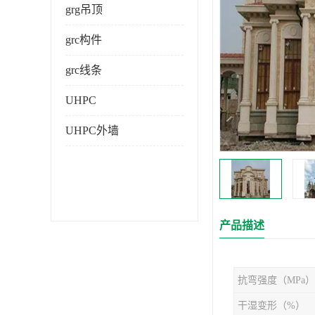
grg吊顶
grc构件
grc线条
UHPC
UHPC外墙
产品描述
抗弯强度（MPa）
干湿变形（%）