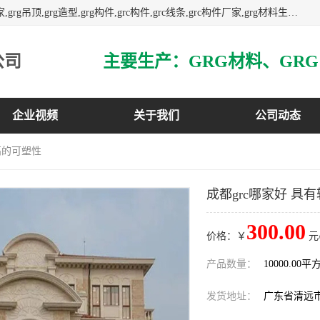
主营广东grg厂家,广东grc厂家,grg材料,grc材料,grg厂家,grc厂家,grg吊顶,grg造型,grg构件,grc构件,grc线条,grc构件厂家,grg材料生产厂家,grg材料定制,uhpc,uhpc厂家,uhpc外墙挂板,uhpc镂空幕墙板,3万平方厂房,如果您对我公司的产品服务感兴趣,请联系我们.
公司
企业视频
关于我们
公司动态
较高的可塑性
成都grc哪家好 具
300.00
价格：￥
元
产品数量：
10000.00平
发货地址：
广东省清远