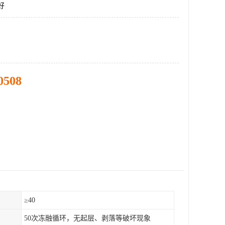
好
0508
）
≥40
50次冻融循环，无起层、剥落等破坏现象