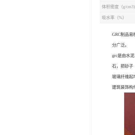
体积密度（g/cm3)
吸水率（%）
GRC制品
分广泛。
grc是由
石，把砂子
玻璃纤维起
建筑装饰构