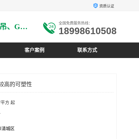
资质认证
全国免费服务热线：
主要生产：GRG材料、GRG吊、GRG构件、GRG线条、GRG艺术造型、GRG吊材料等
18998610508
客户案例
联系方式
有较高的可塑性
/平方 起
方
市清城区