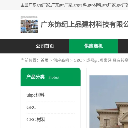
广东饰纪上品建材科技有限
公司首页
供应商机
当前位置：
首页
>
供应商机
>
GRC
> 成都grc哪家好 具有
产品分类
Product
uhpc材料
GRC
GRG材料