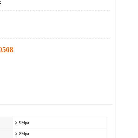
板
0508
》9Mpa
》8Mpa