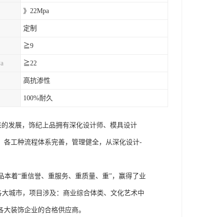
》22Mpa
定制
≧9
a
≧22
高抗渗性
100%耐久
来的发展，饰纪上品拥有深化设计师、模具设计
，各工种流程体系完善，管理健全，从深化设计-
本着“重信誉、重服务、重质量、重”，赢得了业
国各大城市，项目涉及：商业综合体类、文化艺术中
各大装饰企业的合格供应商。