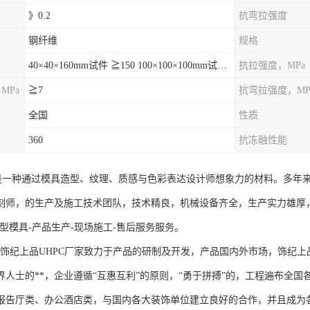
》0.2
抗弯拉强度
钢纤维
规格
40×40×160mm试件 ≧150 100×100×100mm试件≧120
抗拉强度，MPa
MPa
≧7
抗弯拉强度，MP
全国
性质
360
抗冻融性能
件是一种通过模具造型、纹理、质感与色彩表达设计师想象力的材料。多年
刻师，的生产及施工技术团队，技术精良，机械设备齐全，生产实力雄厚
型模具-产品生产-现场施工-售后服务服务。
纪上品UHPC厂家致力于产品的研制及开发，产品国内外市场，饰纪上品
界人士的**，企业遵循“互惠互利”的原则，“勇于拼搏”的，工程遍布全
报告厅类、办公酒店类，与国内各大装饰单位建立良好的合作，并且成为