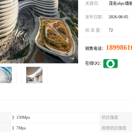
关键词：
茂名uhpc墙
发布日期：
2026-08-05
阅 读 量：
72
1899861
销售电话：
在线QQ：
》150Mpa
抗拉强度
》7Mpa
极限抗拉强度