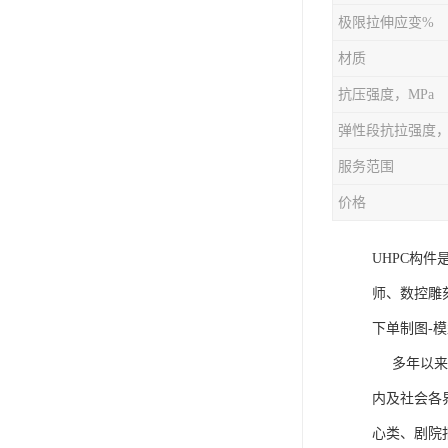
极限拉伸应变%
材质
抗压强度，MPa
弹性段抗拉强度，
服务范围
价格
UHPC构
师、数控雕
下单制图-模
多年以来饰
内及社会各
心类、剧院