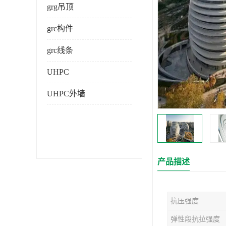
grg吊顶
grc构件
grc线条
UHPC
UHPC外墙
产品描述
抗压强度
弹性段抗拉强度