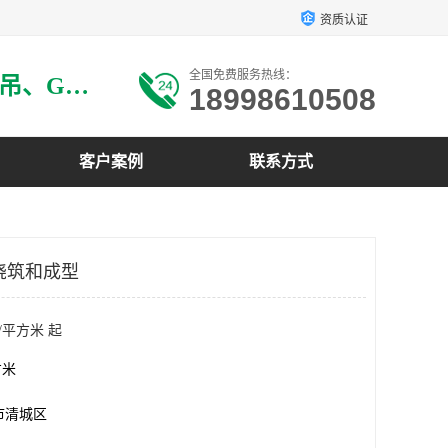
资质认证
全国免费服务热线：
主要生产：GRG材料、GRG吊、GRG构件、GRG线条、GRG艺术造型、GRG吊材料等
18998610508
客户案例
联系方式
于浇筑和成型
/平方米 起
方米
市清城区