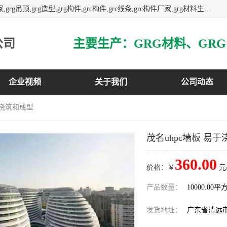
主营广东grg厂家,广东grc厂家,grg材料,grc材料,grg厂家,grc厂家,grg吊顶,grg造型,grg构件,grc构件,grc线条,grc构件厂家,grg材料生产厂家,grg材料定制,uhpc,uhpc厂家,uhpc外墙挂板,uhpc镂空幕墙板,3万平方厂房,如果您对我公司的产品服务感兴趣,请联系我们.
公司
企业视频
关于我们
公司动态
于浇筑和成型
茂名uhpc墙板 易
360.00
价格：￥
元
产品数量：
10000.00平
发货地址：
广东省清远