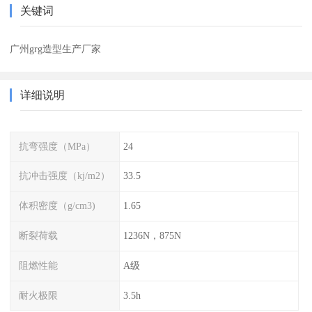
关键词
广州grg造型生产厂家
详细说明
抗弯强度（MPa）
24
抗冲击强度（kj/m2）
33.5
体积密度（g/cm3)
1.65
断裂荷载
1236N，875N
阻燃性能
A级
耐火极限
3.5h