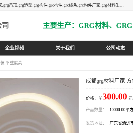
主营广东grg厂家,广东grc厂家,grg材料,grc材料,grg厂家,grc厂家,grg吊顶,grg造型,grg构件,grc构件,grc线条,grc构件厂家,grg材料生产厂家,grg材料定制,uhpc,uhpc厂家,uhpc外墙挂板,uhpc镂空幕墙板,3万平方厂房,如果您对我公司的产品服务感兴趣,请联系我们.
公司
企业视频
关于我们
公司动态
安装 平整度高
成都grg材料厂家 
300.00
价格：￥
元
产品数量：
10000.00平
发货地址：
广东省清远