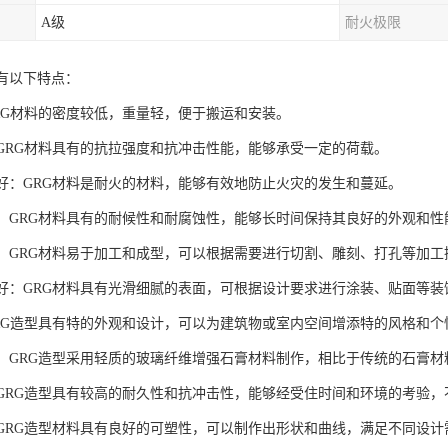
A级
耐火极限
具有以下特点：
GRG材料的密度较低，重量轻，便于搬运和安装。
度：GRG材料具有的抗拉强度和抗冲击性能，能够承受一定的荷载。
性能好：GRG材料是耐火的材料，能够有效地防止火灾的发生和蔓延。
性强：GRG材料具有的耐候性和耐腐蚀性，能够长时间保持其良好的外观和性
性好：GRG材料易于加工和成型，可以根据需要进行切割、雕刻、打孔等加工
效果好：GRG材料具有光滑细腻的表面，可根据设计要求进行涂装、贴面等
：GRG造型具有特的外观和设计，可以为建筑物或室内空间增添特的风格和个
材料：GRG造型采用轻质的玻璃纤维增强石膏材料制作，相比于传统的石膏
性：GRG造型具有较高的耐久性和抗冲击性，能够经受住时间和环境的考验
性：GRG造型材料具有良好的可塑性，可以制作出形状和曲线，满足不同设