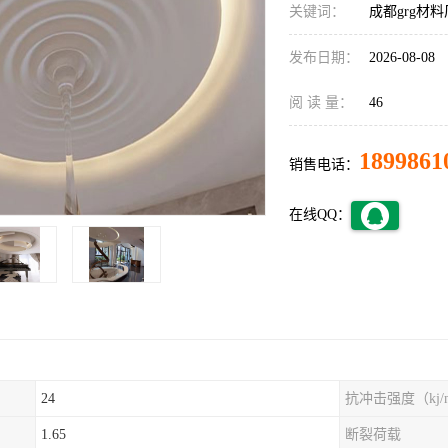
关键词：
成都grg材
发布日期：
2026-08-08
阅 读 量：
46
1899861
销售电话：
在线QQ：
24
抗冲击强度（kj/
1.65
断裂荷载