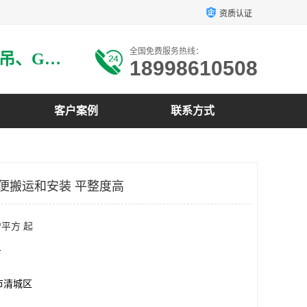
资质认证
全国免费服务热线：
主要生产：GRG材料、GRG吊、GRG构件、GRG线条、GRG艺术造型、GRG吊材料等
18998610508
客户案例
联系方式
方便搬运和安装 平整度高
/平方 起
方
市清城区