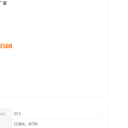
料厂家
0508
m2）
33.5
1236N，875N