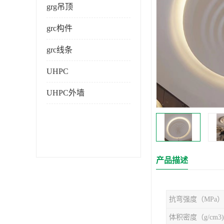
grg吊顶
grc构件
grc线条
UHPC
UHPC外墙
产品描述
抗弯强度（MPa）
体积密度（g/cm3)