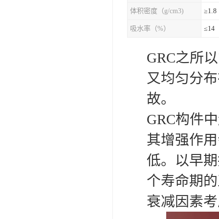
体积密度（g/cm3)
≥1.8
吸水率（%）
≤14
GRC之所
又均匀分布
故。
GRC构件
其增强作用
低。以早期
个寿命期的
衰减因素考