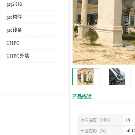
grg吊顶
grc构件
grc线条
UHPC
UHPC外墙
产品描述
抗弯强度（MPa）
18
干湿变形（%）
≤0.1