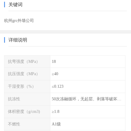
关键词
杭州grc外墙公司
详细说明
抗弯强度（MPa）
18
抗压强度（MPa）
≥40
干湿变形（%）
≤0.123
抗冻性
50次冻融循环，无起层、剥落等破坏现象
体积密度（g/cm3)
≥1.8
不燃性
A1级