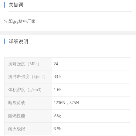
关键词
沈阳grg材料厂家
详细说明
抗弯强度（MPa）
24
抗冲击强度（kj/m2）
33.5
体积密度（g/cm3)
1.65
断裂荷载
1236N，875N
阻燃性能
A级
耐火极限
3.5h