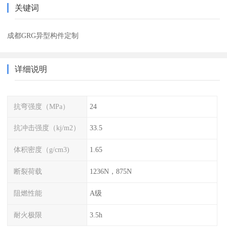
关键词
成都GRG异型构件定制
详细说明
抗弯强度（MPa）
24
抗冲击强度（kj/m2）
33.5
体积密度（g/cm3)
1.65
断裂荷载
1236N，875N
阻燃性能
A级
耐火极限
3.5h