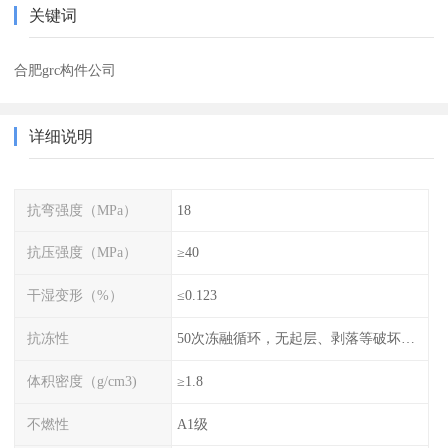
关键词
合肥grc构件公司
详细说明
抗弯强度（MPa）
18
抗压强度（MPa）
≥40
干湿变形（%）
≤0.123
抗冻性
50次冻融循环，无起层、剥落等破坏现象
体积密度（g/cm3)
≥1.8
不燃性
A1级