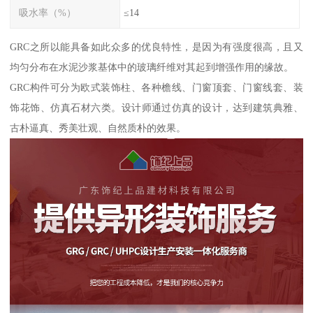
吸水率（%）
≤14
GRC之所以能具备如此众多的优良特性，是因为有强度很高，且又
均匀分布在水泥沙浆基体中的玻璃纤维对其起到增强作用的缘故。
GRC构件可分为欧式装饰柱、各种檐线、门窗顶套、门窗线套、装
饰花饰、仿真石材六类。设计师通过仿真的设计，达到建筑典雅、
古朴逼真、秀美壮观、自然质朴的效果。