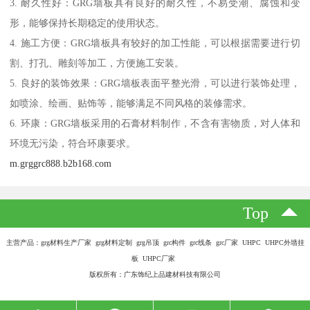
3. 耐久性好：GRG墙板具有良好的耐久性，不易受潮、腐蚀和变
形，能够保持长期稳定的使用状态。
4. 施工方便：GRG墙板具有较好的加工性能，可以根据需要进行切
割、打孔、雕刻等加工，方便施工安装。
5. 良好的装饰效果：GRG墙板表面平整光滑，可以进行装饰处理，
如喷涂、绘画、贴饰等，能够满足不同风格的装修需求。
6. 环康：GRG墙板采用的石膏材料制作，不含有害物质，对人体和
环境无污染，符合环康要求。
m.grggrc888.b2b168.com
Top
主营产品：grg材料生产厂家 grg材料定制 grg吊顶 grc构件 grc线条 grc厂家 UHPC UHPC外墙挂
板 UHPC厂家
版权所有：广东饰纪上品建材科技有限公司