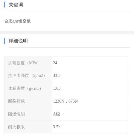
关键词
合肥grg镂空板
详细说明
抗弯强度（MPa）
24
抗冲击强度（kj/m2）
33.5
体积密度（g/cm3)
1.65
断裂荷载
1236N，875N
阻燃性能
A级
耐火极限
3.5h