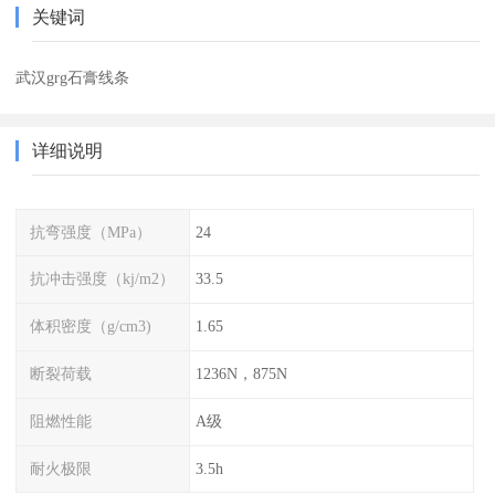
关键词
武汉grg石膏线条
详细说明
抗弯强度（MPa）
24
抗冲击强度（kj/m2）
33.5
体积密度（g/cm3)
1.65
断裂荷载
1236N，875N
阻燃性能
A级
耐火极限
3.5h