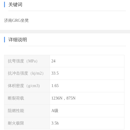
关键词
济南GRG坐凳
详细说明
抗弯强度（MPa）
24
抗冲击强度（kj/m2）
33.5
体积密度（g/cm3)
1.65
断裂荷载
1236N，875N
阻燃性能
A级
耐火极限
3.5h