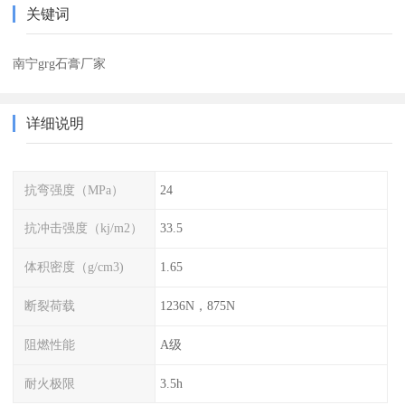
关键词
南宁grg石膏厂家
详细说明
抗弯强度（MPa）
24
抗冲击强度（kj/m2）
33.5
体积密度（g/cm3)
1.65
断裂荷载
1236N，875N
阻燃性能
A级
耐火极限
3.5h