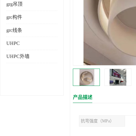
grg吊顶
grc构件
grc线条
UHPC
UHPC外墙
产品描述
抗弯强度（MPa）