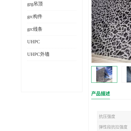
grg吊顶
grc构件
grc线条
UHPC
UHPC外墙
产品描述
抗压强度
弹性段抗拉强度