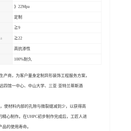
》22Mpa
定制
≧9
a
≧22
高抗渗性
100%耐久
RC生产商，为客户量身定制异形装饰工程服务方案，
、清远四馆一中心、中山大学、三亚·亚特兰蒂斯酒
um，使材料内部的孔隙与微裂缝减到少，以获得高
精心制作。在UHPC初步制作完成后，工匠人进
产品的使用寿命。