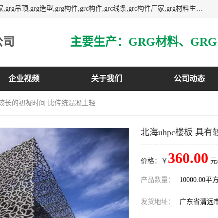
主营广东grg厂家,广东grc厂家,grg材料,grc材料,grg厂家,grc厂家,grg吊顶,grg造型,grg构件,grc构件,grc线条,grc构件厂家,grg材料生产厂家,grg材料定制,uhpc,uhpc厂家,uhpc外墙挂板,uhpc镂空幕墙板,3万平方厂房,如果您对我公司的产品服务感兴趣,请联系我们.
公司
企业视频
关于我们
公司动态
具有较长的初凝时间 比传统混凝土轻
北海uhpc楼板 具
360.00
价格：￥
元
产品数量：
10000.00平
发货地址：
广东省清远