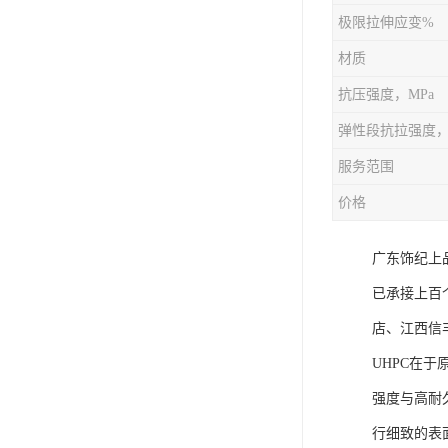
极限拉伸应变%
材质
抗压强度，MPa
弹性段抗拉强度，
服务范围
价格
广东饰纪上
已承接上百
店、江西信
UHPC在
强度与高耐
行细致的表