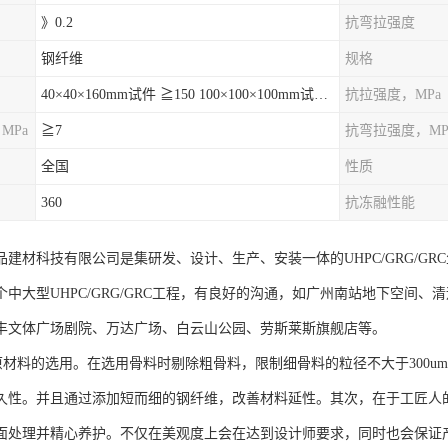
》0.2
抗弯拉强度
钢纤维
规格
40×40×160mm试件 ≧150 100×100×100mm试件≧120
抗拉强度，MPa
MPa
≧7
抗弯拉强度，MP
全国
性质
360
抗冻融性能
品建材科技有限公司是集研发、设计、生产、安装一体的UHPC/GRG/G
个中大型UHPC/GRG/GRC工程，有良好的沟通，如广州南站地下空间
丰文体广场剧院、万达广场、白云山公园、劳斯莱斯旗舰店等。
于原材料的选用。在选用骨料时剔除粗骨料，限制细骨料的粒径不大于300
久性。并且通过添加短而细的钢纤维，改善材料延性。其次，在于工匠人的
面处理并精心养护。不仅在美观度上会在达到设计师要求，同时也会保证