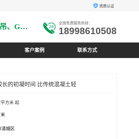
资质认证
全国免费服务热线：
主要生产：GRG材料、GRG吊、GRG构件、GRG线条、GRG艺术造型、GRG吊材料等
18998610508
客户案例
联系方式
有较长的初凝时间 比传统混凝土轻
/平方米 起
方米
市清城区