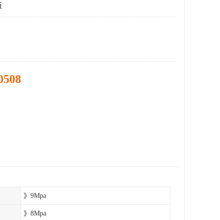
板
0508
》9Mpa
》8Mpa