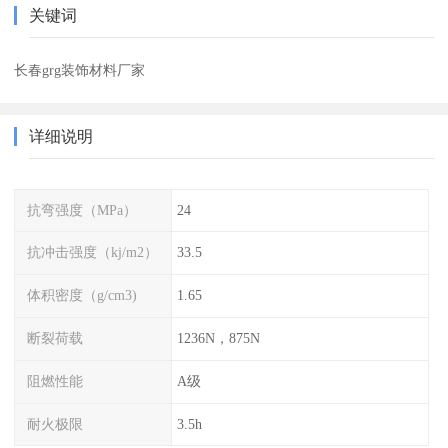
关键词
长春grg装饰材料厂家
详细说明
抗弯强度（MPa）
24
抗冲击强度（kj/m2）
33.5
体积密度（g/cm3)
1.65
断裂荷载
1236N，875N
阻燃性能
A级
耐火极限
3.5h