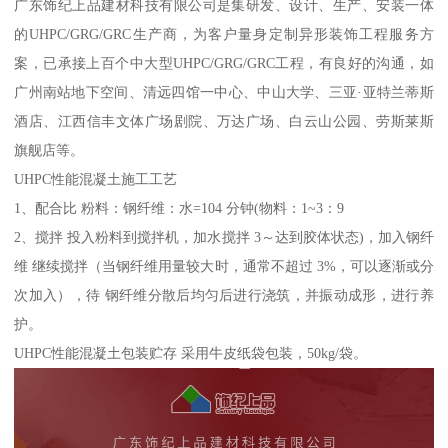
广东饰纪上品建材科技有限公司是集研发、设计、生产、安装一体
的UHPC/GRG/GRC生产商，为客户量身定制异形装饰工程服务方
案，已承接上百个中大型UHPC/GRG/GRC工程，有良好的沟通，如
广州南站地下空间、清远四馆一中心、中山大学、三亚·亚特兰蒂斯
酒店、江西信丰文体广场剧院、万达广场、白云山公园、劳斯莱斯
旗舰店等。
UHPC性能混凝土施工工艺
1、配合比 粉料：钢纤维：水=104 分钟(物料：1~3：9
2、搅拌 投入粉料到搅拌机，加水搅拌 3～达到胶体状态)，加入钢纤
维 继续搅拌（当钢纤维用量较大时，通常不超过 3%，可以逐渐或分
次加入），待 钢纤维分散后均匀后进行浇筑，并振动成形，进行养
护。
UHPC性能混凝土包装贮存 采用牛皮纸袋包装，50kg/袋。