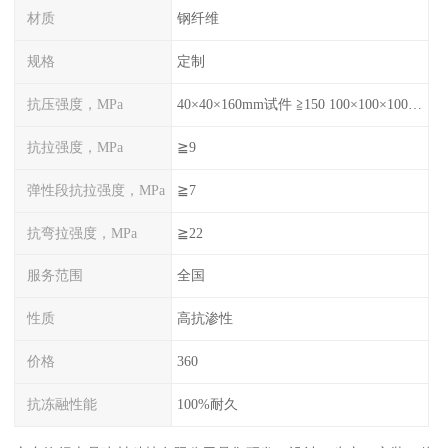
材质
钢纤维
规格
定制
抗压强度，MPa
40×40×160mm试件 ≧150 100×100×100mm试件≧120
抗拉强度，MPa
≧9
弹性段抗拉强度，MPa
≧7
抗弯拉强度，MPa
≧22
服务范围
全国
性质
高抗渗性
价格
360
抗冻融性能
100%耐久