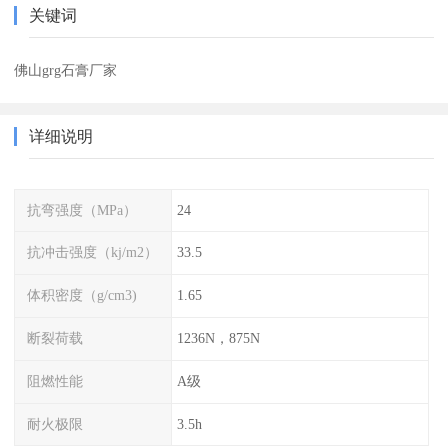
关键词
佛山grg石膏厂家
详细说明
抗弯强度（MPa）
24
抗冲击强度（kj/m2）
33.5
体积密度（g/cm3)
1.65
断裂荷载
1236N，875N
阻燃性能
A级
耐火极限
3.5h