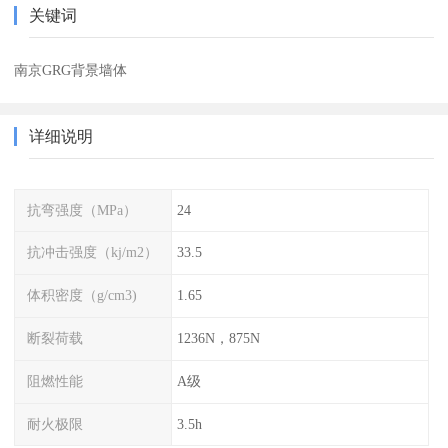
关键词
南京GRG背景墙体
详细说明
抗弯强度（MPa）
24
抗冲击强度（kj/m2）
33.5
体积密度（g/cm3)
1.65
断裂荷载
1236N，875N
阻燃性能
A级
耐火极限
3.5h