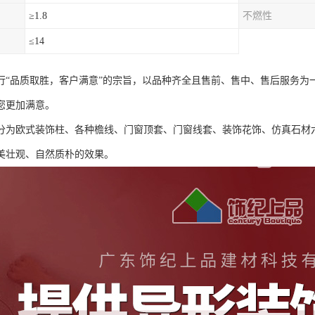
≥1.8
不燃性
≤14
行“品质取胜，客户满意”的宗旨，以品种齐全且售前、售中、售后服务为
您更加满意。
可分为欧式装饰柱、各种檐线、门窗顶套、门窗线套、装饰花饰、仿真石材
美壮观、自然质朴的效果。