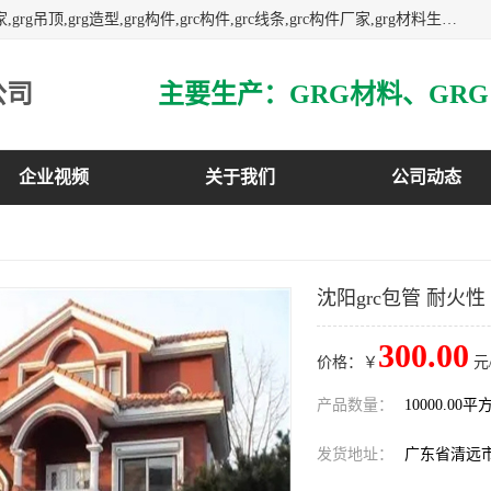
主营广东grg厂家,广东grc厂家,grg材料,grc材料,grg厂家,grc厂家,grg吊顶,grg造型,grg构件,grc构件,grc线条,grc构件厂家,grg材料生产厂家,grg材料定制,uhpc,uhpc厂家,uhpc外墙挂板,uhpc镂空幕墙板,3万平方厂房,如果您对我公司的产品服务感兴趣,请联系我们.
公司
企业视频
关于我们
公司动态
沈阳grc包管 耐火性
300.00
价格：￥
元
产品数量：
10000.00平
发货地址：
广东省清远