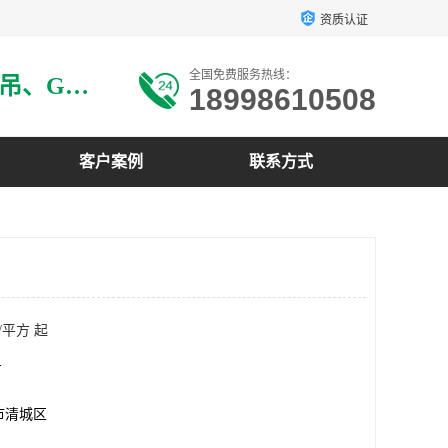
资质认证
全国免费服务热线：
主要生产：GRG材料、GRG吊、GRG构件、GRG线条、GRG艺术造型、GRG吊材料等
18998610508
客户案例
联系方式
/平方 起
方
市清城区