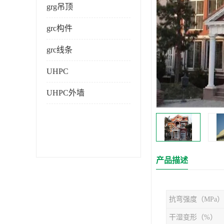
grg吊顶
grc构件
grc线条
UHPC
UHPC外墙
产品描述
抗弯强度（MPa）
干湿变形（%）