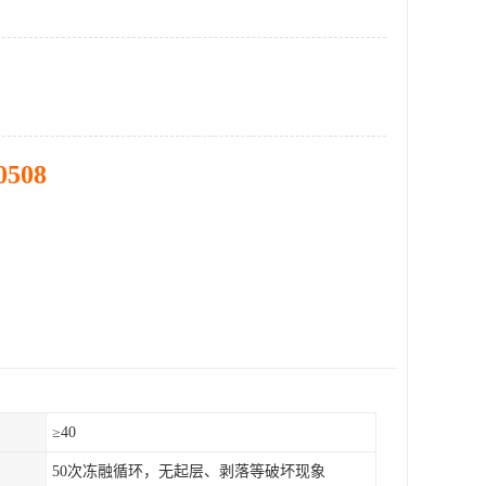
0508
）
≥40
50次冻融循环，无起层、剥落等破坏现象