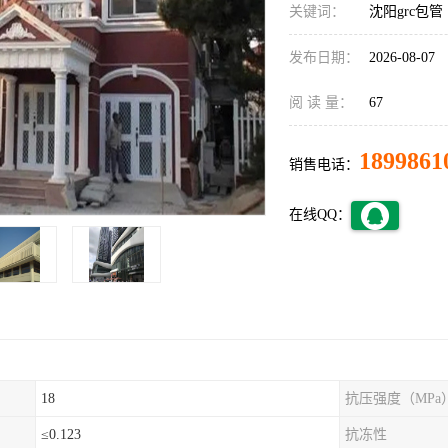
关键词：
沈阳grc包管
发布日期：
2026-08-07
阅 读 量：
67
1899861
销售电话：
在线QQ：
18
抗压强度（MPa
≤0.123
抗冻性