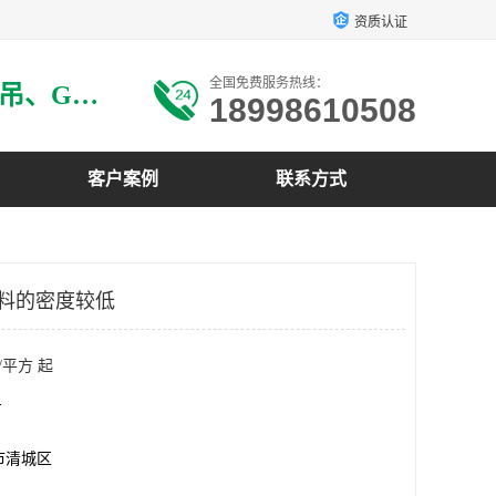
资质认证
全国免费服务热线：
主要生产：GRG材料、GRG吊、GRG构件、GRG线条、GRG艺术造型、GRG吊材料等
18998610508
客户案例
联系方式
C材料的密度较低
/平方 起
方
市清城区