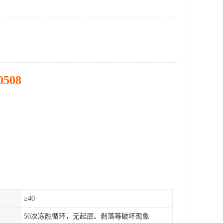
0508
）
≥40
50次冻融循环，无起层、剥落等破坏现象