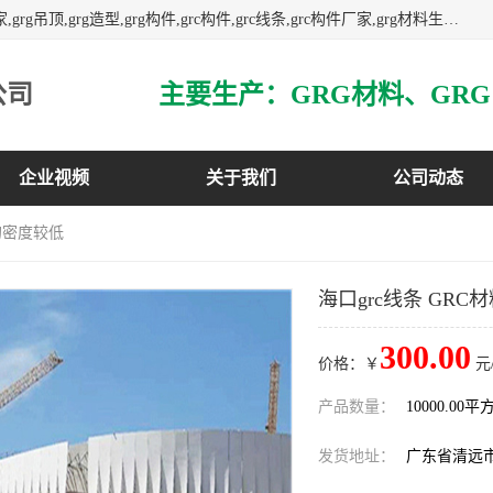
主营广东grg厂家,广东grc厂家,grg材料,grc材料,grg厂家,grc厂家,grg吊顶,grg造型,grg构件,grc构件,grc线条,grc构件厂家,grg材料生产厂家,grg材料定制,uhpc,uhpc厂家,uhpc外墙挂板,uhpc镂空幕墙板,3万平方厂房,如果您对我公司的产品服务感兴趣,请联系我们.
公司
企业视频
关于我们
公司动态
料的密度较低
海口grc线条 GR
300.00
价格：￥
元
产品数量：
10000.00平
发货地址：
广东省清远