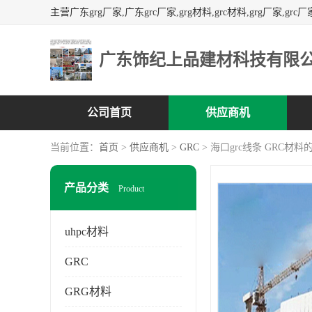
广东饰纪上品建材科技有限
公司首页
供应商机
当前位置：
首页
>
供应商机
>
GRC
> 海口grc线条 GRC材
产品分类
Product
uhpc材料
GRC
GRG材料