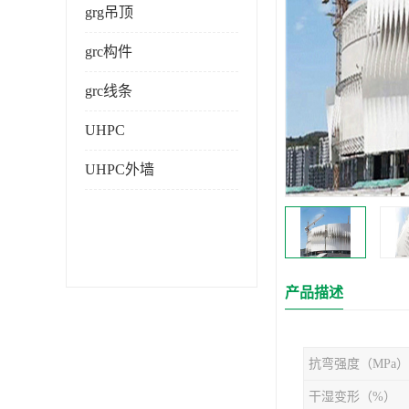
grg吊顶
grc构件
grc线条
UHPC
UHPC外墙
产品描述
抗弯强度（MPa）
干湿变形（%）