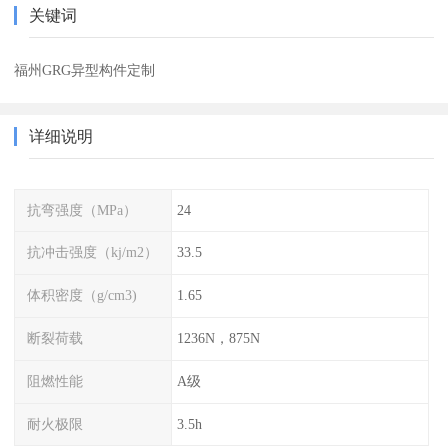
关键词
福州GRG异型构件定制
详细说明
抗弯强度（MPa）
24
抗冲击强度（kj/m2）
33.5
体积密度（g/cm3)
1.65
断裂荷载
1236N，875N
阻燃性能
A级
耐火极限
3.5h