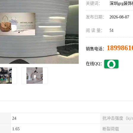
关键词：
深圳grg装
发布日期：
2026-08-07
阅 读 量：
51
1899861
销售电话：
在线QQ：
24
抗冲击强度（kj/
1.65
断裂荷载