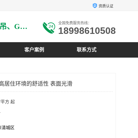
资质认证
全国免费服务热线：
主要生产：GRG材料、GRG吊、GRG构件、GRG线条、GRG艺术造型、GRG吊材料等
18998610508
客户案例
联系方式
提高居住环境的舒适性 表面光滑
/平方 起
方
市清城区