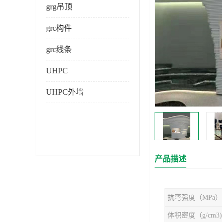
grg吊顶
grc构件
grc线条
UHPC
UHPC外墙
产品描述
抗弯强度（MPa）
体积密度（g/cm3)