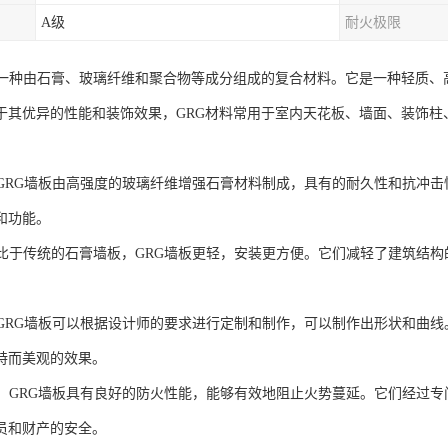
A级
耐火极限
是一种由石膏、玻璃纤维和聚合物等成分组成的复合材料。它是一种轻质、
于其优异的性能和装饰效果，GRG材料常用于室内天花板、墙面、装饰柱
性：GRG墙板由高强度的玻璃纤维增强石膏材料制成，具有的耐久性和抗冲
和功能。
：相比于传统的石膏墙板，GRG墙板更轻，安装更方便。它们减轻了建筑结
性：GRG墙板可以根据设计师的要求进行定制和制作，可以制作出形状和曲
特而美观的效果。
性能：GRG墙板具有良好的防火性能，能够有效地阻止火势蔓延。它们经过
员和财产的安全。