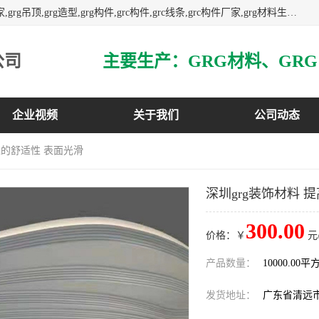
主营广东grg厂家,广东grc厂家,grg材料,grc材料,grg厂家,grc厂家,grg吊顶,grg造型,grg构件,grc构件,grc线条,grc构件厂家,grg材料生产厂家,grg材料定制,uhpc,uhpc厂家,uhpc外墙挂板,uhpc镂空幕墙板,3万平方厂房,如果您对我公司的产品服务感兴趣,请联系我们.
公司
企业视频
关于我们
公司动态
境的舒适性 表面光滑
深圳grg装饰材料 
300.00
价格：￥
元
产品数量：
10000.00平
发货地址：
广东省清远