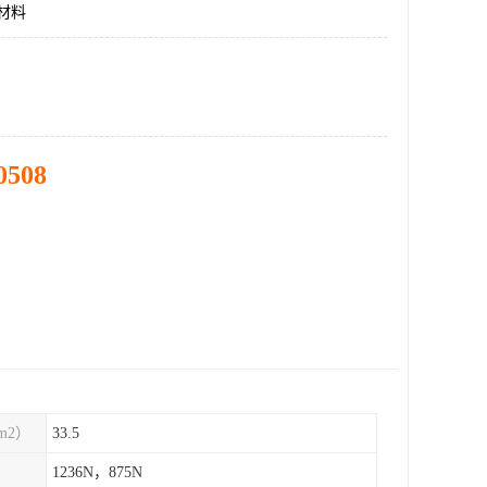
饰材料
0508
m2）
33.5
1236N，875N