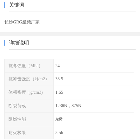
关键词
长沙GRG坐凳厂家
详细说明
抗弯强度（MPa）
24
抗冲击强度（kj/m2）
33.5
体积密度（g/cm3)
1.65
断裂荷载
1236N，875N
阻燃性能
A级
耐火极限
3.5h