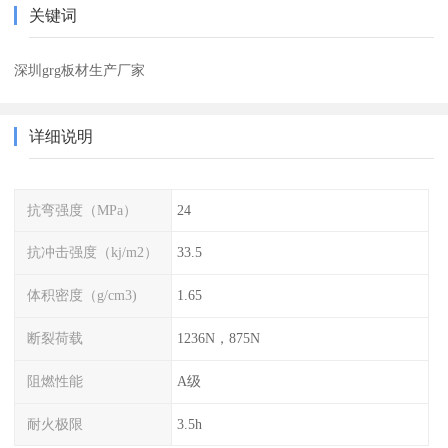
关键词
深圳grg板材生产厂家
详细说明
抗弯强度（MPa）
24
抗冲击强度（kj/m2）
33.5
体积密度（g/cm3)
1.65
断裂荷载
1236N，875N
阻燃性能
A级
耐火极限
3.5h