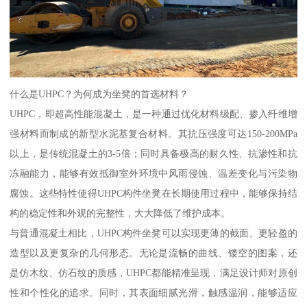
什么是UHPC？为何成为坐凳的首选材料？
UHPC，即超高性能混凝土，是一种通过优化材料级配、掺入纤维增
强材料而制成的新型水泥基复合材料。其抗压强度可达150-200MPa
以上，是传统混凝土的3-5倍；同时具备极高的耐久性、抗渗性和抗
冻融能力，能够有效抵御室外环境中风雨侵蚀、温差变化与污染物
腐蚀。这些特性使得UHPC构件坐凳在长期使用过程中，能够保持结
构的稳定性和外观的完整性，大大降低了维护成本。
与普通混凝土相比，UHPC构件坐凳可以实现更薄的截面、更轻盈的
造型以及更复杂的几何形态。无论是流畅的曲线、镂空的图案，还
是仿木纹、仿石纹的质感，UHPC都能精准呈现，满足设计师对原创
性和个性化的追求。同时，其表面细腻光滑，触感温润，能够适应