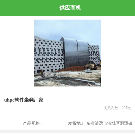
供应商机
uhpc构件坐凳厂家
浏览次数：
205
次
产品规格：
发货地:
广东省清远市清城区源潭镇