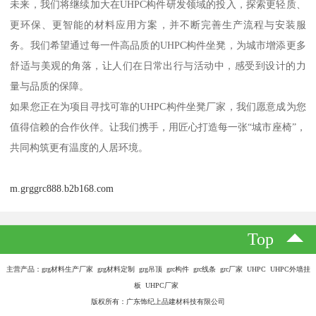
未来，我们将继续加大在UHPC构件研发领域的投入，探索更轻质、
更环保、更智能的材料应用方案，并不断完善生产流程与安装服
务。我们希望通过每一件高品质的UHPC构件坐凳，为城市增添更多
舒适与美观的角落，让人们在日常出行与活动中，感受到设计的力
量与品质的保障。
如果您正在为项目寻找可靠的UHPC构件坐凳厂家，我们愿意成为您
值得信赖的合作伙伴。让我们携手，用匠心打造每一张“城市座椅”，
共同构筑更有温度的人居环境。
m.grggrc888.b2b168.com
Top
主营产品：grg材料生产厂家 grg材料定制 grg吊顶 grc构件 grc线条 grc厂家 UHPC UHPC外墙挂
板 UHPC厂家
版权所有：广东饰纪上品建材科技有限公司