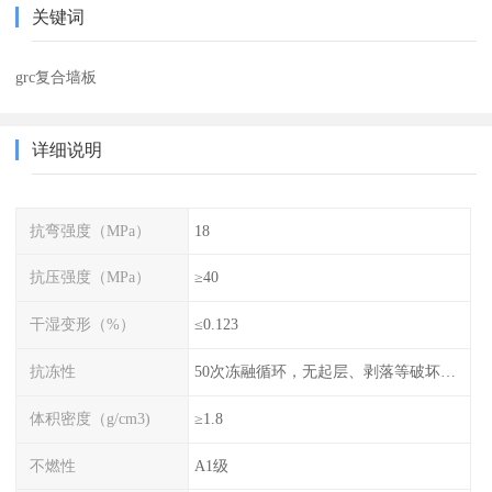
关键词
grc复合墙板
详细说明
抗弯强度（MPa）
18
抗压强度（MPa）
≥40
干湿变形（%）
≤0.123
抗冻性
50次冻融循环，无起层、剥落等破坏现象
体积密度（g/cm3)
≥1.8
不燃性
A1级