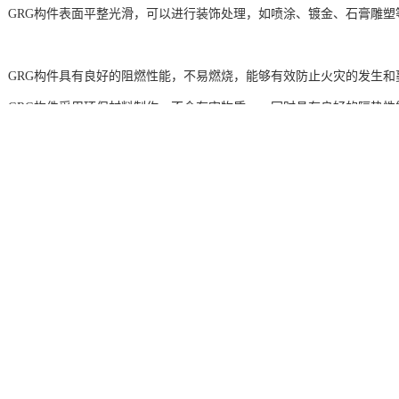
性好：GRG构件表面平整光滑，可以进行装饰处理，如喷涂、镀金、石膏雕
性好：GRG构件具有良好的阻燃性能，不易燃烧，能够有效防止火灾的发生
节能：GRG构件采用环保材料制作，不含有害物质，，同时具有良好的隔热
GRG构件具有轻质高强、耐久性强、加工性好、装饰性好、阻燃性好和环