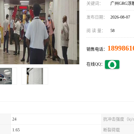
关键词：
广州GRG浮
发布日期：
2026-08-07
阅 读 量：
58
1899861
销售电话：
在线QQ：
24
抗冲击强度（kj/
1.65
断裂荷载