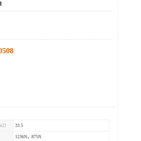
雕
0508
m2）
33.5
1236N，875N