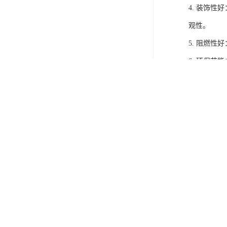
4. 装饰
观性。
5. 阻燃
6. 环保
综上所述，