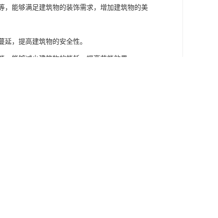
塑等，能够满足建筑物的装饰需求，增加建筑物的美
和蔓延，提高建筑物的安全性。
性能，能够减少建筑物的能耗，提高节能效果。
保节能等优点，被广泛应用于建筑领域。