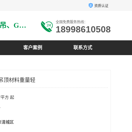
资质认证
全国免费服务热线：
主要生产：GRG材料、GRG吊、GRG构件、GRG线条、GRG艺术造型、GRG吊材料等
18998610508
客户案例
联系方式
G吊顶材料重量轻
/平方 起
方
市清城区