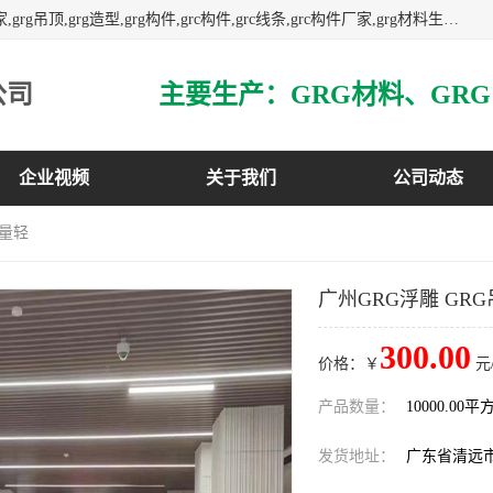
主营广东grg厂家,广东grc厂家,grg材料,grc材料,grg厂家,grc厂家,grg吊顶,grg造型,grg构件,grc构件,grc线条,grc构件厂家,grg材料生产厂家,grg材料定制,uhpc,uhpc厂家,uhpc外墙挂板,uhpc镂空幕墙板,3万平方厂房,如果您对我公司的产品服务感兴趣,请联系我们.
公司
企业视频
关于我们
公司动态
重量轻
广州GRG浮雕 GR
300.00
价格：￥
元
产品数量：
10000.00平
发货地址：
广东省清远