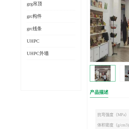
grg吊顶
grc构件
grc线条
UHPC
UHPC外墙
产品描述
抗弯强度（MPa）
体积密度（g/cm3)