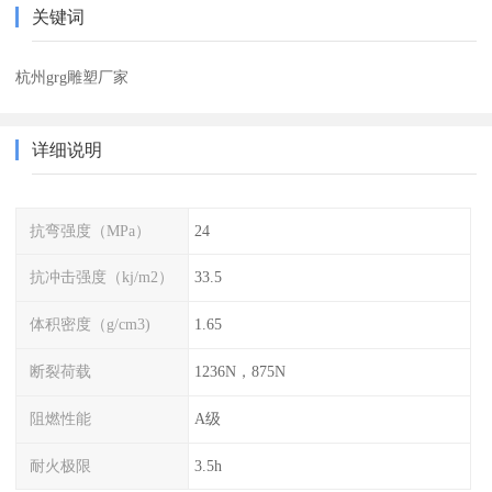
关键词
杭州grg雕塑厂家
详细说明
抗弯强度（MPa）
24
抗冲击强度（kj/m2）
33.5
体积密度（g/cm3)
1.65
断裂荷载
1236N，875N
阻燃性能
A级
耐火极限
3.5h