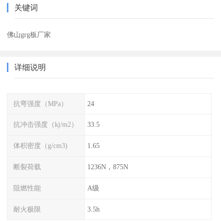
关键词
佛山grg板厂家
详细说明
抗弯强度（MPa）
24
抗冲击强度（kj/m2）
33.5
体积密度（g/cm3)
1.65
断裂荷载
1236N，875N
阻燃性能
A级
耐火极限
3.5h