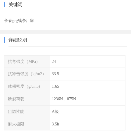
关键词
长春grg线条厂家
详细说明
抗弯强度（MPa）
24
抗冲击强度（kj/m2）
33.5
体积密度（g/cm3)
1.65
断裂荷载
1236N，875N
阻燃性能
A级
耐火极限
3.5h